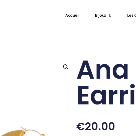
⁠Accueil
Bijoux
Les 
Ana
Earr
€
20.00