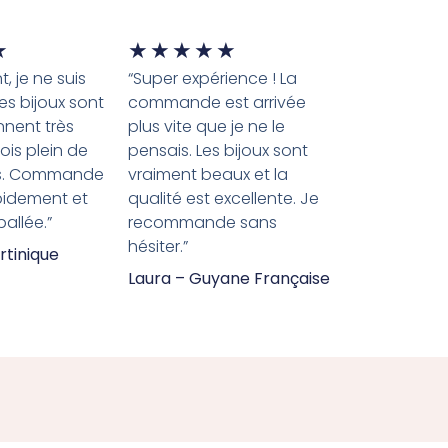
★
★
★
★
★
★
, je ne suis
“Super expérience ! La
es bijoux sont
commande est arrivée
nnent très
plus vite que je ne le
çois plein de
pensais. Les bijoux sont
s. Commande
vraiment beaux et la
pidement et
qualité est excellente. Je
allée.”
recommande sans
hésiter.”
rtinique
Laura – Guyane Française