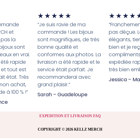
★
★
★
★
★
★
★
★
★
ommande
“Je suis ravie de ma
“Franchement
RCH et
commande ! Les bijoux
pas déçue. L
 pas la
sont magnifiques, de très
élégants, tie
 bijoux sont
bonne qualité et
bien et je re
eaux en vrai.
conformes aux photos. La
compliment
 été rapide
livraison a été rapide et le
expédiée ra
 et tout est
service était parfait. Je
très bien emb
it état. Très
recommanderai avec
Jessica – Ma
 mon achat,
grand plaisir.”
 à 100 % !”
Sarah – Guadeloupe
ance
EXPEDITION ET LIVRAISON FAQ
COPYRIGHT © 2026 KELLZ MERCH