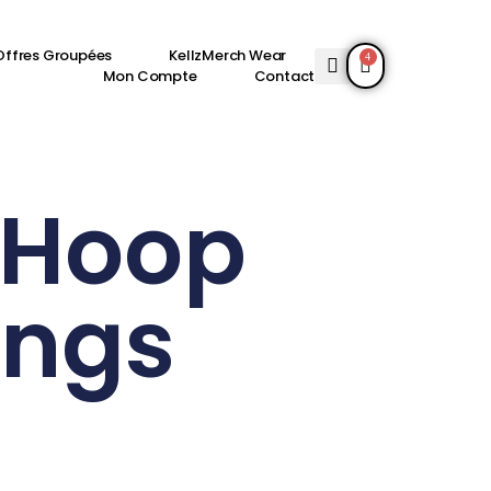
Offres Groupées
KellzMerch Wear
4
Mon Compte
Contact
 Hoop
ings