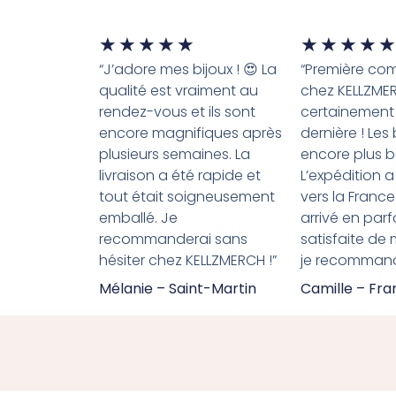
★
★
★
★
★
★
★
★
★
★
“J’adore mes bijoux ! 😍 La
“Première c
qualité est vraiment au
chez KELLZME
rendez-vous et ils sont
certainement
encore magnifiques après
dernière ! Les
plusieurs semaines. La
encore plus b
livraison a été rapide et
L’expédition a
tout était soigneusement
vers la France
emballé. Je
arrivé en parfa
recommanderai sans
satisfaite de
hésiter chez KELLZMERCH !”
je recommande
Mélanie – Saint-Martin
Camille – Fr