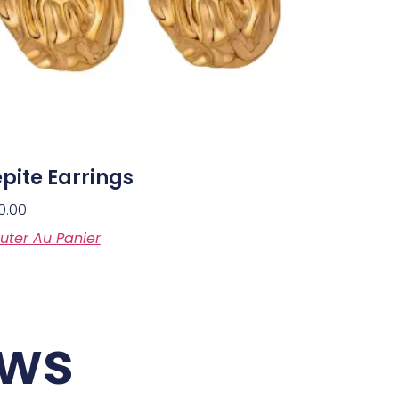
pite Earrings
0.00
uter Au Panier
ews