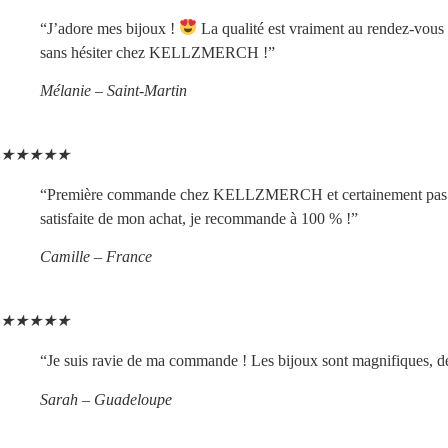
“J’adore mes bijoux !
La qualité est vraiment au rendez-vous 
sans hésiter chez KELLZMERCH !”
Mélanie – Saint-Martin
★
★
★
★
★
“Première commande chez KELLZMERCH et certainement pas la derni
satisfaite de mon achat, je recommande à 100 % !”
Camille – France
★
★
★
★
★
“Je suis ravie de ma commande ! Les bijoux sont magnifiques, de t
Sarah – Guadeloupe