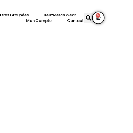
ffres Groupées
KellzMerch Wear
0
Mon Compte
Contact