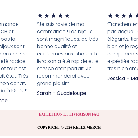
★
★
★
★
★
★
★
★
★
ommande
“Je suis ravie de ma
“Franchement
RCH et
commande ! Les bijoux
pas déçue. L
 pas la
sont magnifiques, de très
élégants, tie
 bijoux sont
bonne qualité et
bien et je re
eaux en vrai.
conformes aux photos. La
compliment
 été rapide
livraison a été rapide et le
expédiée ra
 et tout est
service était parfait. Je
très bien emb
it état. Très
recommanderai avec
Jessica – Ma
 mon achat,
grand plaisir.”
 à 100 % !”
Sarah – Guadeloupe
ance
EXPEDITION ET LIVRAISON FAQ
COPYRIGHT © 2026 KELLZ MERCH