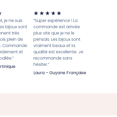
★
★
★
★
★
★
, je ne suis
“Super expérience ! La
es bijoux sont
commande est arrivée
nnent très
plus vite que je ne le
çois plein de
pensais. Les bijoux sont
s. Commande
vraiment beaux et la
pidement et
qualité est excellente. Je
allée.”
recommande sans
hésiter.”
rtinique
Laura – Guyane Française