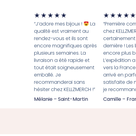
★
★
★
★
★
★
★
★
★
★
“J’adore mes bijoux !
La
“Première c
qualité est vraiment au
chez KELLZME
rendez-vous et ils sont
certainement
encore magnifiques après
dernière ! Les
plusieurs semaines. La
encore plus b
livraison a été rapide et
L’expédition a
tout était soigneusement
vers la France
emballé. Je
arrivé en parfa
recommanderai sans
satisfaite de
hésiter chez KELLZMERCH !”
je recommande
Mélanie – Saint-Martin
Camille – Fr