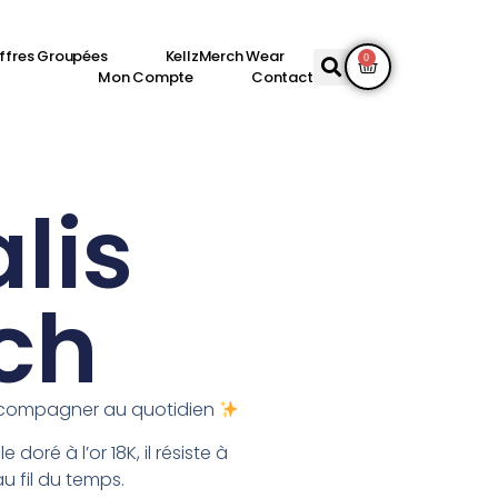
ffres Groupées
KellzMerch Wear
0
Mon Compte
Contact
lis
ch
ccompagner au quotidien
 doré à l’or 18K, il résiste à
u fil du temps.