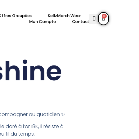
Offres Groupées
KellzMerch Wear
0
Mon Compte
Contact
shine
ccompagner au quotidien ✨
 doré à l’or 18K, il résiste à
u fil du temps.