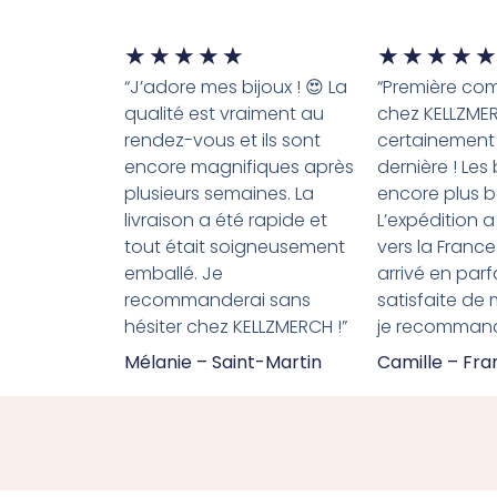
★
★
★
★
★
★
★
★
★
★
“J’adore mes bijoux ! 😍 La
“Première c
qualité est vraiment au
chez KELLZME
rendez-vous et ils sont
certainement
encore magnifiques après
dernière ! Les
plusieurs semaines. La
encore plus b
livraison a été rapide et
L’expédition a
tout était soigneusement
vers la France
emballé. Je
arrivé en parfa
recommanderai sans
satisfaite de
hésiter chez KELLZMERCH !”
je recommande
Mélanie – Saint-Martin
Camille – Fr