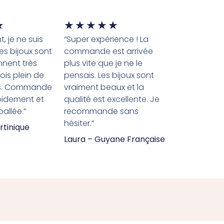
★
★
★
★
★
★
, je ne suis
“Super expérience ! La
es bijoux sont
commande est arrivée
nnent très
plus vite que je ne le
çois plein de
pensais. Les bijoux sont
s. Commande
vraiment beaux et la
pidement et
qualité est excellente. Je
allée.”
recommande sans
hésiter.”
rtinique
Laura – Guyane Française