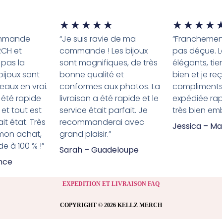
★
★
★
★
★
★
★
★
★
ommande
“Je suis ravie de ma
“Franchement
RCH et
commande ! Les bijoux
pas déçue. L
 pas la
sont magnifiques, de très
élégants, tie
 bijoux sont
bonne qualité et
bien et je re
eaux en vrai.
conformes aux photos. La
compliment
 été rapide
livraison a été rapide et le
expédiée ra
 et tout est
service était parfait. Je
très bien emb
it état. Très
recommanderai avec
Jessica – Ma
 mon achat,
grand plaisir.”
 à 100 % !”
Sarah – Guadeloupe
ance
EXPEDITION ET LIVRAISON FAQ
COPYRIGHT © 2026 KELLZ MERCH