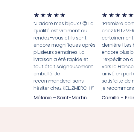
★
★
★
★
★
★
★
★
★
★
“J’adore mes bijoux ! 😍 La
“Première c
qualité est vraiment au
chez KELLZME
rendez-vous et ils sont
certainement
encore magnifiques après
dernière ! Les
plusieurs semaines. La
encore plus b
livraison a été rapide et
L’expédition a
tout était soigneusement
vers la France
emballé. Je
arrivé en parfa
recommanderai sans
satisfaite de
hésiter chez KELLZMERCH !”
je recommande
Mélanie – Saint-Martin
Camille – Fr