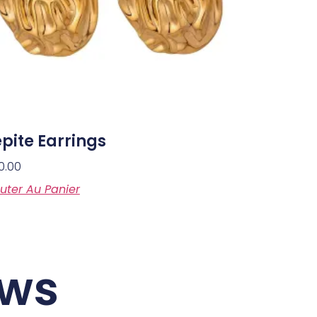
pite Earrings
0.00
uter Au Panier
ews