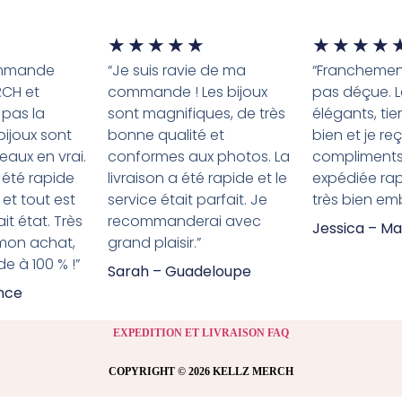
★
★
★
★
★
★
★
★
★
ommande
“Je suis ravie de ma
“Franchement
RCH et
commande ! Les bijoux
pas déçue. L
 pas la
sont magnifiques, de très
élégants, tie
 bijoux sont
bonne qualité et
bien et je re
eaux en vrai.
conformes aux photos. La
compliment
 été rapide
livraison a été rapide et le
expédiée ra
 et tout est
service était parfait. Je
très bien emb
it état. Très
recommanderai avec
Jessica – Ma
 mon achat,
grand plaisir.”
 à 100 % !”
Sarah – Guadeloupe
ance
EXPEDITION ET LIVRAISON FAQ
COPYRIGHT © 2026 KELLZ MERCH