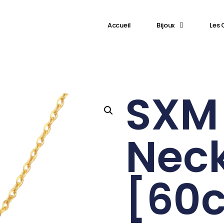
⁠Accueil
Bijoux
Les 
SXM
Nec
[60