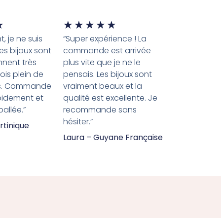
★
★
★
★
★
★
, je ne suis
“Super expérience ! La
es bijoux sont
commande est arrivée
nnent très
plus vite que je ne le
çois plein de
pensais. Les bijoux sont
s. Commande
vraiment beaux et la
pidement et
qualité est excellente. Je
allée.”
recommande sans
hésiter.”
rtinique
Laura – Guyane Française