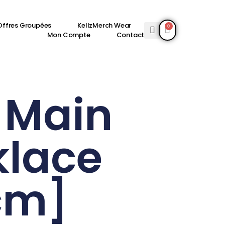
Offres Groupées
KellzMerch Wear
0
Mon Compte
Contact
 Main
klace
cm]