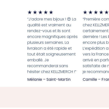
★
★
★
★
★
★
★
★
★
★
“J’adore mes bijoux ! 😍 La
“Première c
qualité est vraiment au
chez KELLZME
rendez-vous et ils sont
certainement
encore magnifiques après
dernière ! Les
plusieurs semaines. La
encore plus b
livraison a été rapide et
L’expédition a
tout était soigneusement
vers la France
emballé. Je
arrivé en parfa
recommanderai sans
satisfaite de
hésiter chez KELLZMERCH !”
je recommande
Mélanie – Saint-Martin
Camille – Fr