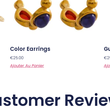
Color Earrings
G
€
25.00
€
2
Ajouter Au Panier
Ajo
stomer Revi