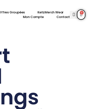
Offres Groupées
KellzMerch Wear
0
Mon Compte
Contact
t
l
ings